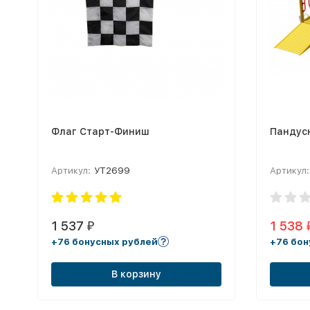
Флаг Старт-Финиш
Пандус
Артикул:
УТ2699
Артикул:
1 537
1 538
₽
+76 бонусных рублей
+76 бон
В корзину