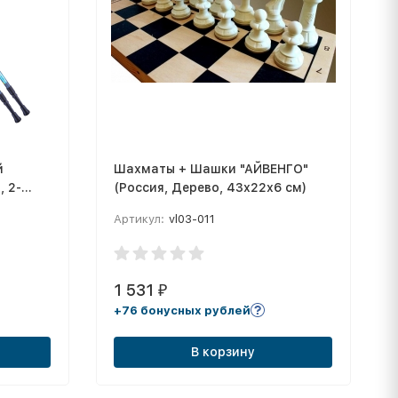
й
Шахматы + Шашки "АЙВЕНГО"
, 2-
(Россия, Дерево, 43х22х6 см)
/
Артикул:
vl03-011
1 531
₽
+76 бонусных рублей
В корзину