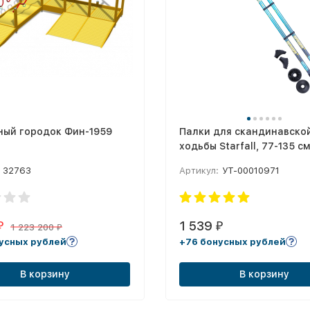
ный городок Фин-1959
Палки для скандинавско
ходьбы Starfall, 77-135 см
секционные, синий/серый
32763
Артикул:
УТ-00010971
жёлтый
1 539
₽
₽
1 223 200
₽
усных рублей
+76 бонусных рублей
В корзину
В корзину