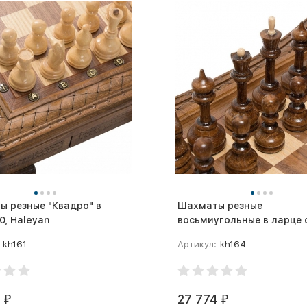
 резные "Квадро" в
Шахматы резные
0, Haleyan
восьмиугольные в ларце 
ящиками 50, Haleyan
kh161
Артикул:
kh164
4
27 774
₽
₽