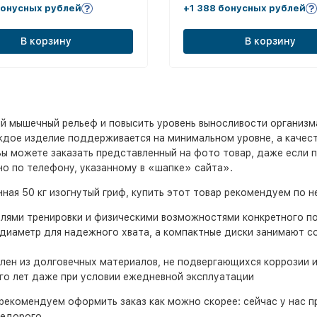
бонусных рублей
+1 388 бонусных рублей
В корзину
В корзину
 мышечный рельеф и повысить уровень выносливости организма
аждое изделие поддерживается на минимальном уровне, а качес
Вы можете заказать представленный на фото товар, даже если п
но по телефону, указанному в «шапке» сайта».
ая 50 кг изогнутый гриф, купить этот товар рекомендуем по н
елями тренировки и физическими возможностями конкретного п
диаметр для надежного хвата, а компактные диски занимают со
лен из долговечных материалов, не подвергающихся коррозии 
го лет даже при условии ежедневной эксплуатации
рекомендуем оформить заказ как можно скорее: сейчас у нас п
едорого.