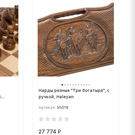
Нарды резные "Три богатыря", с
с
ручкой, Haleyan
Артикул:
kh018
27 774
₽