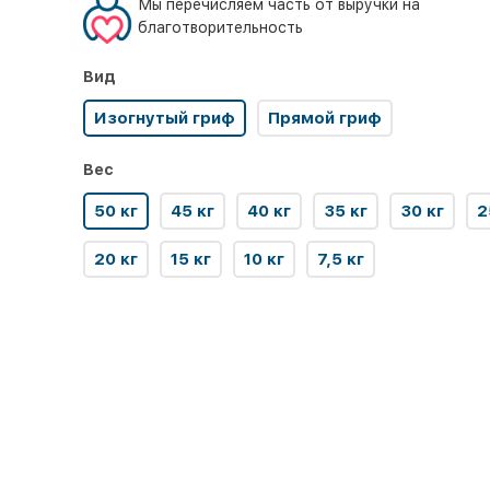
Мы перечисляем часть от выручки на
благотворительность
Вид
Изогнутый гриф
Прямой гриф
Вес
50 кг
45 кг
40 кг
35 кг
30 кг
2
20 кг
15 кг
10 кг
7,5 кг