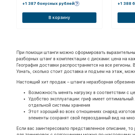
+1 387 бонусных рублей
+1 388 
В корзину
При помощи штанги можно сформировать выразительный
разборных штанг в комплектации с дисками: цена на к
География доставки распространяется на все регионы. 
Узнать, сколько стоит доставка и подъем на этаж, мож
Настоящий хит продаж – штанга неразборная обрезиненн
Возможность менять нагрузку в соответствии с ц
Удобство эксплуатации: гриф имеет оптимальный 
отдельной системы хранения
Этот хороший во всех отношениях снаряд изготов
элементы сохранят свой первозданный вид на мно
Если вас заинтересовало представленное описание, то 
для тренировок с отягощением можно по-настоящему н