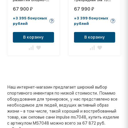
двигательной
пар)
67 900
67 990
₽
₽
системы (свободные
веса)
+3 395 бонусных
+3 399 бонусных
рублей
рублей
В корзину
В корзину
Наш интернет-магазин предлагает широкий выбор
спортивного инвентаря по низкой стоимости. Помимо
оборудования для тренировок, у нас представлено все
необходимое для людей, ведущих активный образ
жизни – в том числе, такой хороший и востребованный
товар, как силовые сани impulse ms7048, купить изделие
с артикулом MS7048 можно всего за 67 872 руб.