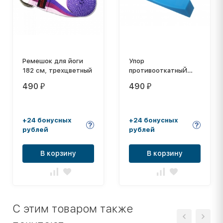
Ремешок для йоги
Упор
182 см, трехцветный
противооткатныЙ
(иммобилайзер) для
490
490
₽
₽
штанг
+24 бонусных
+24 бонусных
рублей
рублей
В корзину
В корзину
C этим товаром также