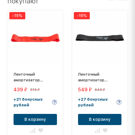
покупают
-15%
-15%
Ленточный
Ленточный
амортизатор
амортизатор
Dittmann RubberBand
Dittmann RubberBand
439
549
515
645
₽
₽
₽
₽
XL, цвет: красный
XL, цвет: черный
+21 бонусных
+27 бонусных
рублей
рублей
В корзину
В корзину