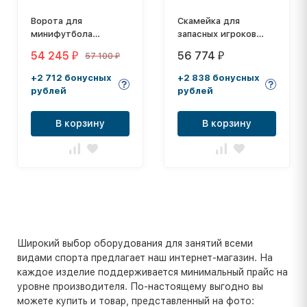
Ворота для
Скамейка для
минифутбола
запасных игроков
(гандбола) с
ОЛИМП СИТИ (на 4
54 245
56 774
57 100
₽
₽
₽
баскетбольным
места)
щитом СВС-97-1
+2 712 бонусных
+2 838 бонусных
рублей
рублей
В корзину
В корзину
Широкий выбор оборудования для занятий всеми
видами спорта предлагает наш интернет-магазин. На
каждое изделие поддерживается минимальный прайс на
уровне производителя. По-настоящему выгодно вы
можете купить и товар, представленный на фото: