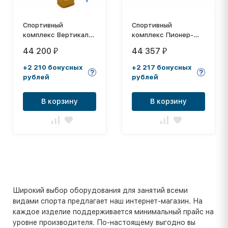
Спортивный
Спортивный
комплекс Вертикаль-
комплекс Пионер-
А+П дачный с горкой
дачный ТК-2
44 200
44 357
₽
₽
3 м
+2 210 бонусных
+2 217 бонусных
рублей
рублей
В корзину
В корзину
Широкий выбор оборудования для занятий всеми
видами спорта предлагает наш интернет-магазин. На
каждое изделие поддерживается минимальный прайс на
уровне производителя. По-настоящему выгодно вы