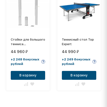
Стойки для большого
Теннисный стол Top
тенниса
Expert
стационарные
44 960
44 990
₽
₽
алюминиевые 80х80
+2 248 бонусных
+2 249 бонусных
рублей
рублей
В корзину
В корзину