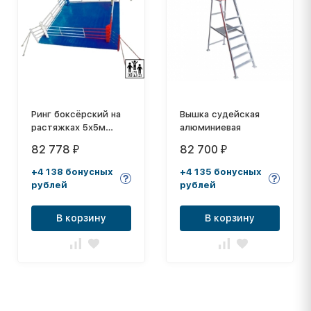
Ринг боксёрский на
Вышка судейская
растяжках 5х5м
алюминиевая
(боевая зона 4х4м,
82 778
82 700
₽
₽
монтажная площадка
8х8м) DNN
+4 138 бонусных
+4 135 бонусных
рублей
рублей
В корзину
В корзину