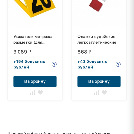
Указатель метража
Флажки судейские
разметки (для
легкоатлетические
метания диска, ядра,
3 089
868
₽
₽
молота)
+154 бонусных
+43 бонусных
рублей
рублей
В корзину
В корзину
Широкий выбор оборудования для занятий всеми