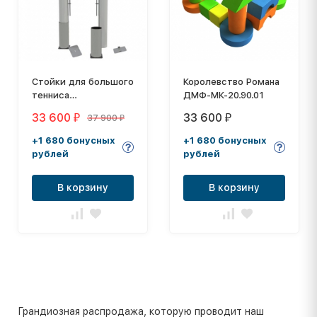
Стойки для большого
Королевство Романа
тенниса
ДМФ-МК-20.90.01
алюминиевые
33 600
33 600
37 900
₽
₽
₽
стационарные
100х120мм
+1 680 бонусных
+1 680 бонусных
рублей
рублей
В корзину
В корзину
Грандиозная распродажа, которую проводит наш