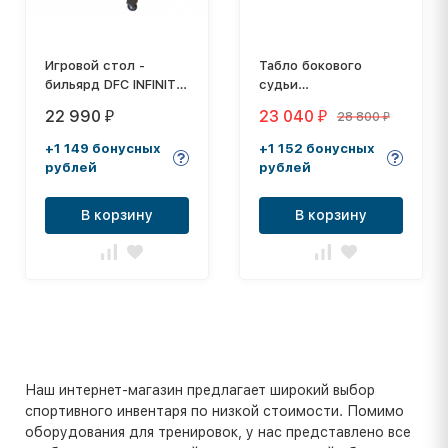
Игровой стол -
Табло бокового
бильярд DFC INFINITY
судьи
SB-BT-01
одностороннее
22 990
23 040
28 800
₽
₽
₽
ТС-130x2b
+1 149 бонусных
+1 152 бонусных
рублей
рублей
В корзину
В корзину
Наш интернет-магазин предлагает широкий выбор
спортивного инвентаря по низкой стоимости. Помимо
оборудования для тренировок, у нас представлено все