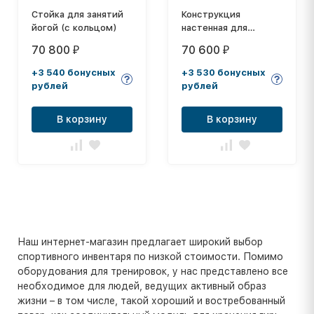
Стойка для занятий
Конструкция
йогой (с кольцом)
настенная для
подвешивания
70 800
70 600
₽
₽
канатов, шестов,
лесенок
+3 540 бонусных
+3 530 бонусных
рублей
рублей
В корзину
В корзину
Наш интернет-магазин предлагает широкий выбор
спортивного инвентаря по низкой стоимости. Помимо
оборудования для тренировок, у нас представлено все
необходимое для людей, ведущих активный образ
жизни – в том числе, такой хороший и востребованный