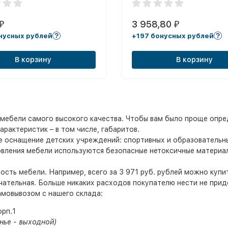
3 958,80
₽
₽
нусных рублей
+197 бонусных рублей
В корзину
В корзину
мебели самого высокого качества. Чтобы вам было проще опред
рактеристик – в том числе, габаритов.
е оснащение детских учреждений: спортивных и образовательны
товления мебели используются безопасные нетоксичные матери
сть мебели. Например, всего за 3 971 руб. рублей можно купи
чательная. Больше никаких расходов покупателю нести не прид
амовывозом с нашего склада:
орп.1
нье - выходной)