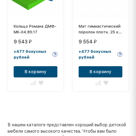
Кольцо Романа ДМФ-
Мат гимнастический
МК-04.89.17
поролон плотн. 25 кг/
м3 (р-р 1*2*0,10)
9 543
9 554
₽
₽
винилискожа, на
молнии
+477 бонусных
+477 бонусных
рублей
рублей
В корзину
В корзину
В нашем каталоге представлен хороший выбор детской
мебели самого высокого качества. Чтобы вам было