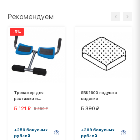
Рекомендуем
-5%
Тренажер для
SBK1600 подушка
растяжки и
сиденье
декомпрессии Teeter
5 121
5 390
5 390
₽
₽
₽
+256 бонусных
+269 бонусных
рублей
рублей