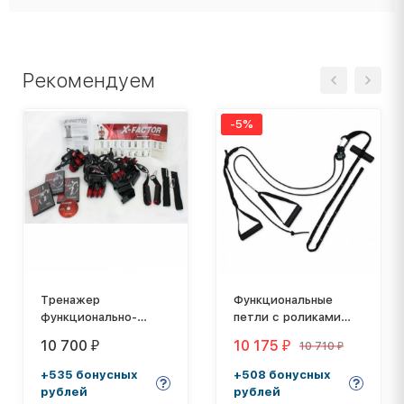
Рекомендуем
-5%
Тренажер
Функциональные
функционально-
петли с роликами
силовой Weider X-
Aerobis aeroSling XPE
10 700
10 175
10 710
₽
₽
₽
Factor
+535 бонусных
+508 бонусных
рублей
рублей