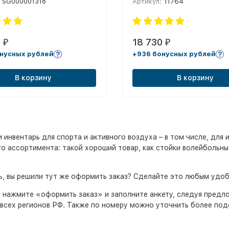
SG000001318
Артикул:
11764
0
18 730
₽
₽
нусных рублей
+936 бонусных рублей
В корзину
В корзину
нвентарь для спорта и активного воздуха – в том числе, для и
о ассортимента: такой хороший товар, как стойки волейбольные
рь, вы решили тут же оформить заказ? Сделайте это любым удо
, нажмите «оформить заказ» и заполните анкету, следуя пред
всех регионов РФ. Также по номеру можно уточнить более подо