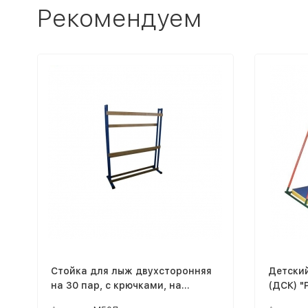
Рекомендуем
Стойка для лыж двухсторонняя
Детски
на 30 пар, с крючками, на
(ДСК) "
колесиках
(Базова