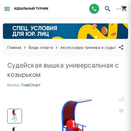
---
ИДЕАЛЬНЫЙ ТУРНИК
Главная
Виды спорта
Аксессуары тренера и судьи
Суд
Судейская вышка универсальная с
козырьком
Бренд:
ГлавСпорт