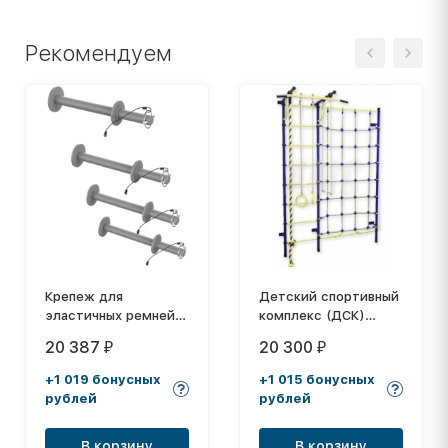
Рекомендуем
Крепеж для
Детский спортивный
эластичных ремней
комплекс (ДСК)
Impulse HSPCF47
"Пионер-С3С", сине-
20 387
20 300
₽
₽
желтый
+1 019 бонусных
+1 015 бонусных
рублей
рублей
В корзину
В корзину