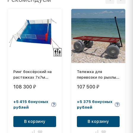
Ринг боксёрский на
Тележка для
растяжках 7х7м
перевозки по рыхлым
(боевая зона 6х6м,
основаниям (песок,
108 300
107 500
₽
₽
монтажная площадка
снег)
10х10м) DNN
+5 415 бонусных
+5 375 бонусных
рублей
рублей
В корзину
В корзину