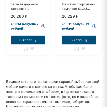
Беговая дорожка
Детский спортивный
детская с
комплекс (ДСК)
компьютером
"Карусель 2Д.03.01"
20 280
20 229
₽
₽
+ тренажер для
осанки №2, орех
+1 014 бонусных
+1 011 бонусных
рублей
рублей
В корзину
В корзину
В нашем каталоге представлен хороший выбор детской
мебели самого высокого качества. Чтобы вам было
проще определиться с выбором, в карточке каждого
товара мы разместили не только фото, но и подробное
описание характеристик – в том числе, габаритов.
Наш интернет-магазин принимает заказы на