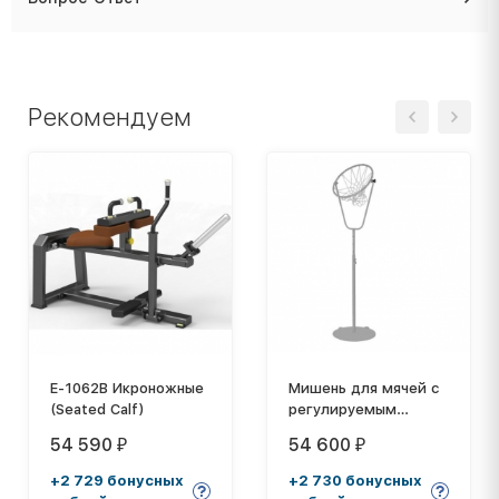
Рекомендуем
E-1062В Икроножные
Мишень для мячей с
(Seated Calf)
регулируемым
наклоном кольца
54 590
54 600
₽
₽
+2 729 бонусных
+2 730 бонусных