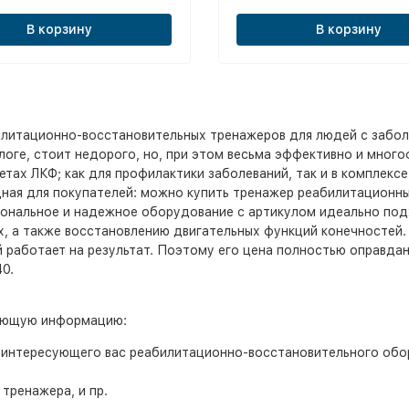
В корзину
В корзину
илитационно-восстановительных тренажеров для людей с забол
оге, стоит недорого, но, при этом весьма эффективно и много
етах ЛКФ; как для профилактики заболеваний, так и в комплекс
дная для покупателей: можно купить тренажер реабилитационны
иональное и надежное оборудование с артикулом идеально под
х, а также восстановлению двигательных функций конечностей.
работает на результат. Поэтому его цена полностью оправдан
0.
дующую информацию:
 интересующего вас реабилитационно-восстановительного обор
тренажера, и пр.