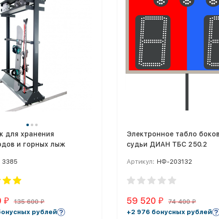
ж для хранения
Электронное табло боко
рдов и горных лыж
судьи ДИАН ТБС 250.2
3385
Артикул:
НФ-203132
0
59 520
₽
₽
135 600
74 400
₽
₽
бонусных рублей
+2 976 бонусных рублей