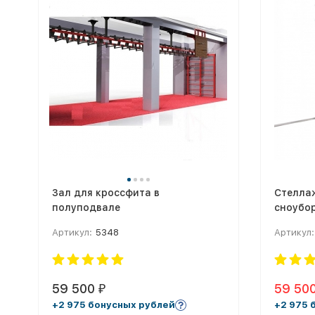
Зал для кроссфита в
Стелла
полуподвале
сноубо
Артикул:
5348
Артикул:
59 500
59 50
₽
+2 975 бонусных рублей
+2 975 