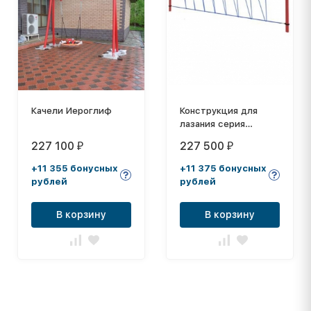
Качели Иероглиф
Конструкция для
лазания серия
"ПУТЕШЕСТВИЕ"
227 100
227 500
₽
₽
ИК-047
+11 355 бонусных
+11 375 бонусных
рублей
рублей
В корзину
В корзину