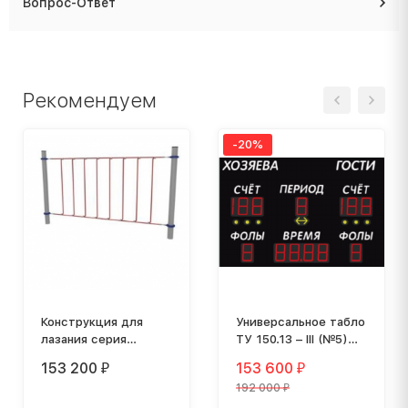
Вопрос-Ответ
Рекомендуем
-20%
Конструкция для
Универсальное табло
лазания серия
ТУ 150.13 – III (№5)
"ПОЛЕТ" ИК-018
1530 х 1025 х 44 мм
153 200
153 600
₽
₽
192 000
₽