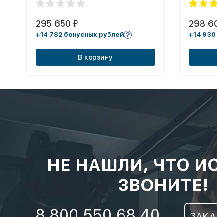
295 650
298 6
₽
+14 782 бонусных рублей
+14 930
В корзину
НЕ НАШЛИ, ЧТО И
ЗВОНИТЕ!
8 800 550 68 40
ЗАКА