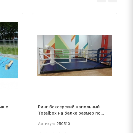
ик с
Ринг боксерский напольный
Totalbox на балке размер по
канатам 5×5 м РНБ 5
Артикул:
250510