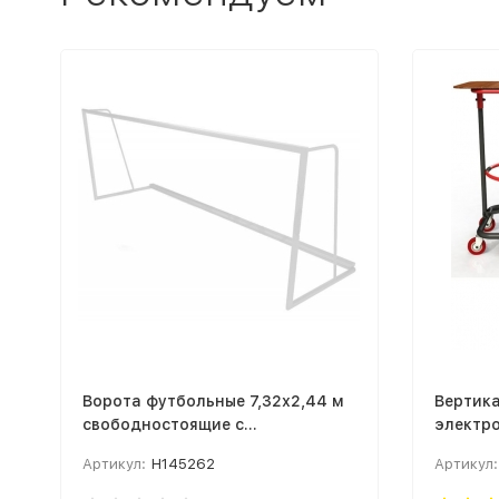
Ворота футбольные 7,32х2,44 м
Вертика
свободностоящие с
электр
противовесом, без колес, ТИП 4
подъема
Артикул:
Н145262
Артикул:
ГОСТ Р 55664-2013