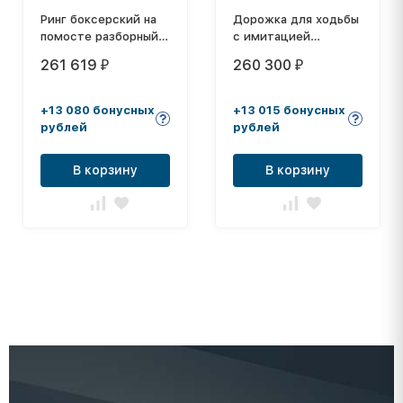
Ринг боксерский на
Дорожка для ходьбы
помосте разборный
с имитацией
(помост 6х6м,высота
неровной
261 619
260 300
₽
₽
0,3м,боевая зона
поверхности 3 x 1 м
5х5м) DNN
+13 080 бонусных
+13 015 бонусных
рублей
рублей
В корзину
В корзину