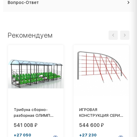
Вопрос-Ответ
Рекомендуем
Трибуна сборно-
ИГРОВАЯ
разборная ОЛИМП
КОНСТРУКЦИЯ СЕРИЯ
СИТИ 3-х рядная на
"ЮНИОР" ИК-025
541 008
544 600
₽
₽
50 мест (с навесом
из поликарбоната)
+27 050
+27 230