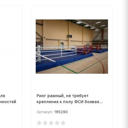
для
Ринг рамный, не требует
чностей
крепления к полу ФСИ боевая
зона 5х5 м, монтажная
Артикул:
185290
площадка 6,6х6,6 м