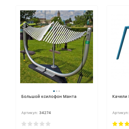
Большой ксилофон Манта
Качели
Артикул:
34274
Артикул: