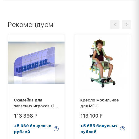
Рекомендуем
Скамейка для
Кресло мобильное
запасных игроков (12
для МГН
мест, боковины
113 398
113 100
₽
₽
закрыты) СТ-170
+5 669 бонусных
+5 655 бонусных
рублей
рублей