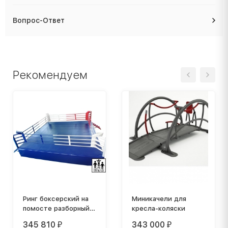
Вопрос-Ответ
Рекомендуем
Ринг боксерский на
Миникачели для
помосте разборный
кресла-коляски
(помост
345 810
343 000
₽
₽
7,5х7,5м,высота