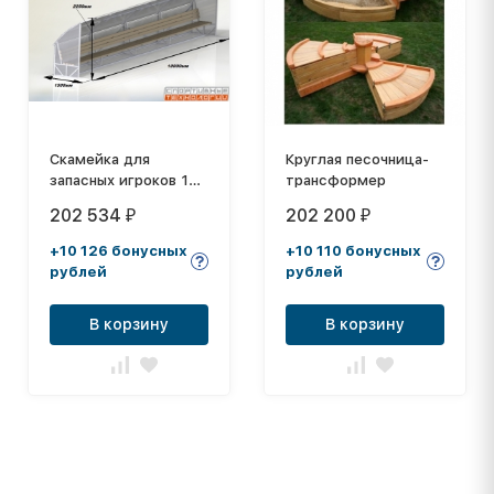
Скамейка для
Круглая песочница-
запасных игроков 10
трансформер
м (на 20 человек, с
202 534
202 200
₽
₽
навесом из
поликарбоната)
+10 126 бонусных
+10 110 бонусных
СТ-50
рублей
рублей
В корзину
В корзину