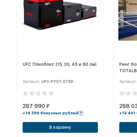
UFC Плиобокс (15, 30, 45 и 60 см)
Ринг б
TOTALB
площадь
Артикул:
UFC-PYST-0739
Артикул:
канатам
287 990
288 0
₽
+14 399 бонусных рублей
+14 401
В корзину