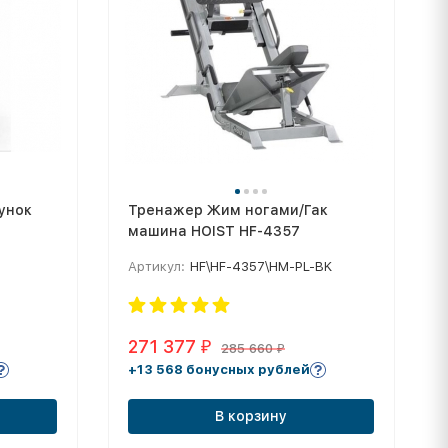
унок
Tpeнaжep Жим ногами/Гак
машина HOIST HF-4357
Артикул:
HF\HF-4357\HM-PL-BK
271 377
₽
285 660
₽
+13 568 бонусных рублей
В корзину