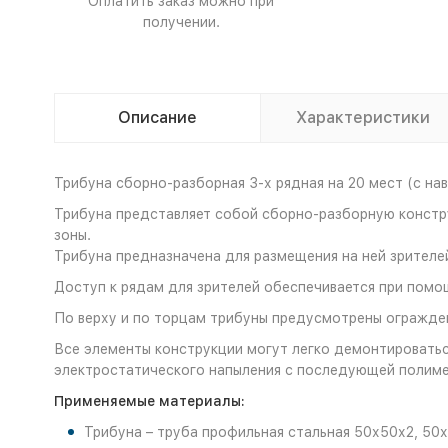
Оплатить заказ можно при
получении.
Описание
Характеристики
Трибуна сборно-разборная 3-х рядная на 20 мест (с на
Трибуна представляет собой сборно-разборную констру
зоны.
Трибуна предназначена для размещения на ней зрителей
Доступ к рядам для зрителей обеспечивается при помо
По верху и по торцам трибуны предусмотрены огражден
Все элементы конструкции могут легко демонтировать
электростатического напыления с последующей полимер
Применяемые материалы:
Трибуна – труба профильная стальная 50х50х2, 50х