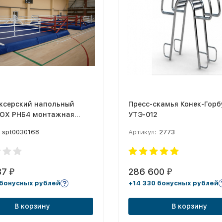
оксерский напольный
Пресс-скамья Конек-Горб
OX РНБ4 монтажная
УТЭ-012
 5,1х5,1 м (размер по
spt0030168
Артикул:
2773
 4х4 м)
37
286 600
₽
₽
 бонусных рублей
+14 330 бонусных рублей
В корзину
В корзину