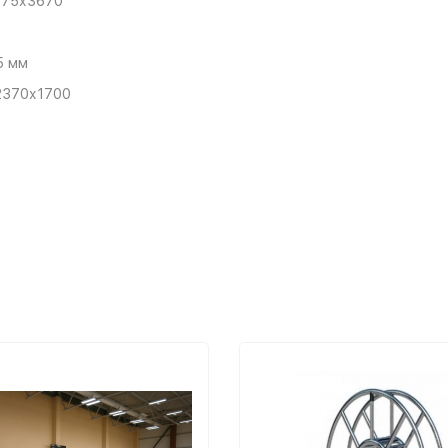
875х3670
5 мм
2370х1700