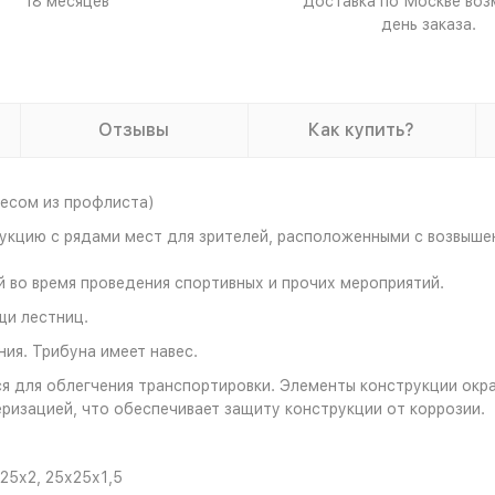
18 месяцев
Доставка по Москве воз
день заказа.
Отзывы
Как купить?
весом из профлиста)
кцию с рядами мест для зрителей, расположенными с возвышен
 во время проведения спортивных и прочих мероприятий.
щи лестниц.
ия. Трибуна имеет навес.
ся для облегчения транспортировки. Элементы конструкции ок
изацией, что обеспечивает защиту конструкции от коррозии.
25х2, 25х25х1,5