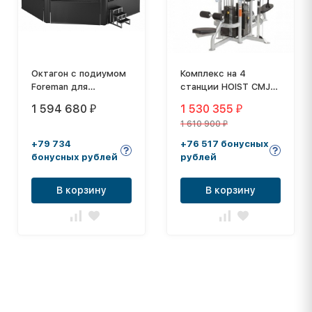
Октагон с подиумом
Комплекс на 4
Foreman для
станции HOIST CMJ-
смешанных
6000-1
1 594 680
1 530 355
₽
₽
единоборств ММА
1 610 900
FY-813
₽
+79 734
+76 517 бонусных
бонусных рублей
рублей
В корзину
В корзину