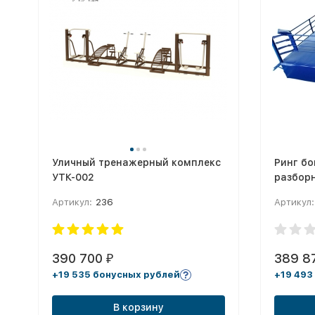
Уличный тренажерный комплекс
Ринг бо
УТК-002
разборн
1м, три
Артикул:
236
Артикул:
6,1х6,1м
390 700
389 8
₽
+19 535 бонусных рублей
+19 493
В корзину