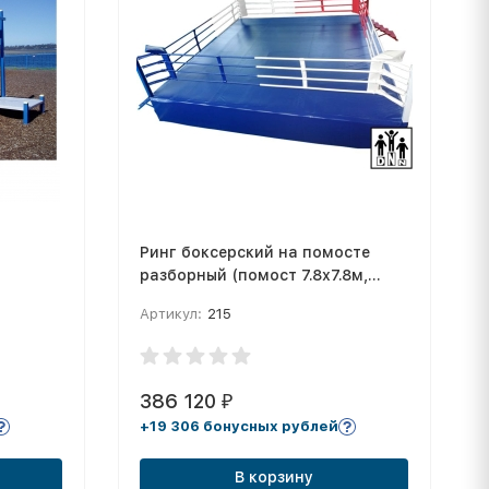
Ринг боксерский на помосте
разборный (помост 7.8х7.8м,
высота 1м, три лестницы, боевая
Артикул:
215
зона 6.1х6,1м) DNN
386 120
₽
+19 306 бонусных рублей
В корзину