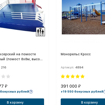
ксерский на помосте
Монорельс Кросс
ый (помост 8х8м, высота
 лестницы, боевая зона
216
Артикул:
4894
) DNN
77
391 000
₽
₽
 бонусных рублей
+19 550 бонусных рублей
В корзину
В корзину