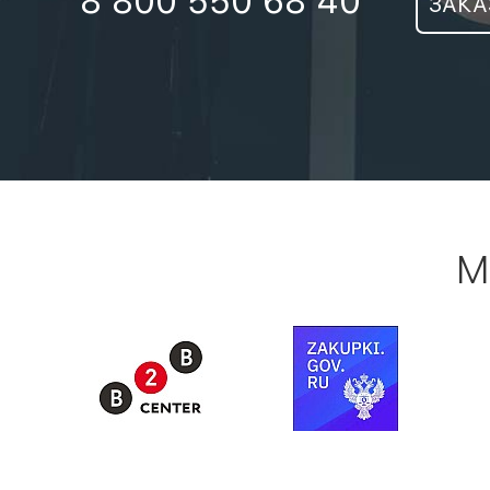
8 800 550 68 40
ЗАКА
М