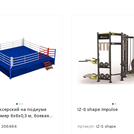
ксерский на подиуме
IZ-S shape Impulse
змер 6х6х0,3 м, боевая
5 м 5.300-3
206464
Артикул:
IZ-S shape