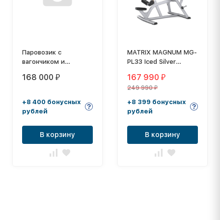
Паровозик с
MATRIX MAGNUM MG-
вагончиком и
PL33 Iced Silver
горкой»
Независимая верхняя
168 000
167 990
₽
₽
предназначена для
тяга
249 990
игр детей
₽
дошкольного
+8 400 бонусных
+8 399 бонусных
возраста
рублей
рублей
В корзину
В корзину