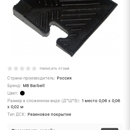
Написать отзыв
Страна-производитель:
Россия
Бренд:
МВ Barbell
Цвет:
Размер в сложенном виде (Д*Ш*В):
1 место 0,06 х 0,06
х 0,02 м
Тип ДСК:
Резиновое покрытие