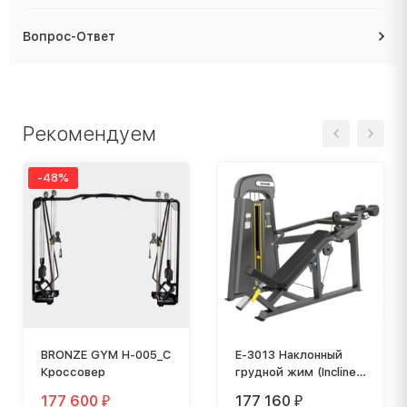
Вопрос-Ответ
Рекомендуем
-48%
BRONZE GYM H-005_С
E-3013 Наклонный
Кроссовер
грудной жим (Incline
Press). Стек 109 кг.
177 600
177 160
₽
₽