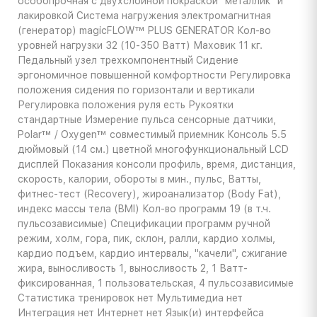
особопрочная с двухслойной покраской "металлик" и
лакировкой Система нагружения электромагнитная
(генератор) magicFLOW™ PLUS GENERATOR Кол-во
уровней нагрузки 32 (10-350 Ватт) Маховик 11 кг.
Педальный узел трехкомпонентный Сидение
эргономичное повышенной комфортности Регулировка
положения сидения по горизонтали и вертикали
Регулировка положения руля есть Рукоятки
стандартные Измерение пульса сенсорные датчики,
Polar™ / Oxygen™ совместимый приемник Консоль 5.5
дюймовый (14 см.) цветной многофункциональный LCD
дисплей Показания консоли профиль, время, дистанция,
скорость, калории, обороты в мин., пульс, Ватты,
фитнес-тест (Recovery), жироанализатор (Body Fat),
индекс массы тела (BMI) Кол-во программ 19 (в т.ч.
пульсозависимые) Спецификации программ ручной
режим, холм, гора, пик, склон, ралли, кардио холмы,
кардио подъем, кардио интервалы, "качели", сжигание
жира, выносливость 1, выносливость 2, 1 Ватт-
фиксированная, 1 пользовательская, 4 пульсозависимые
Статистика тренировок нет Мультимедиа нет
Интеграция нет Интернет нет Язык(и) интерфейса