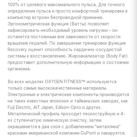
100% от целевого максимального пульса. Для точного
определения пульса и просто комфортной тренировки в
компьютер встроен беспроводной приемник.
Эргонометрическая функция (Ватты) позволяет
зафиксировать необходимый уровень нагрузки – он
останется постоянным вне зависимости от скорости
вращения педалей. По завершении тренировки функция
Recovery оценит способность сердечно-сосудистой
системы к восстановлению. Жироанализатор (Body Fat)
предоставит дополнительную информацию o состоянии
организма.
Во всех моделях OXYGEN FITNESS™ используются
только самые высококачественные материалы.
Электронные и электрические компоненты производятся
на таких известных японских и тайваньских заводах, как
Fuji Electric, AIT Japan, Edison-Opto и других.
Металлический профиль проходит пескоструйную и 4-
ех ступенчатую химическую очистку, затем
окрашивается в два слоя с добавлением "металлика"
красками американской компании DuPont и лакируется.