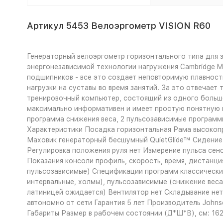
Артикул 5453 Велоэргометр VISION R60
Генераторный велоэргометр горизонтального типа для 
энергонезависимой технологии нагружения Cambridge M
подшипников - все это создает неповторимую плавност
нагрузки на суставы во время занятий. За это отвечае
тренировочный компьютер, состоящий из одного большо
максимально информативен и имеет простую понятную н
программа снижения веса, 2 пульсозависимые программ
Характеристики
Посадка горизонтальная Рама высокопр
Маховик генераторный бесшумный QuietGlide™ Сидение
Регулировка положения руля нет Измерение пульса сен
Показания консоли профиль, скорость, время, дистанция,
пульсозависимые) Спецификации программ классические 
интервальные, холмы), пульсозависимые (снижение вес
латиницей ожидается) Вентилятор нет Складывание нет 
автономно от сети Гарантия 5 лет Производитель Johns
Габариты
Размер в рабочем состоянии (Д*Ш*В), см: 16