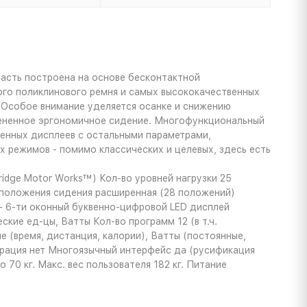
часть построена на основе бесконтактной
го поликлинового ремня и самых высококачественных
 Особое внимание уделяется осанке и снижению
спененное эргономичное сидение. Многофункциональный
енных дисплеев с остальными параметрами,
 режимов - помимо классических и целевых, здесь есть
dge Motor Works™) Кол-во уровней нагрузки 25
положения сидения расширенная (28 положений)
 + 6-ти оконный буквенно-цифровой LED дисплей
ские ед-цы, Ватты Кол-во программ 12 (в т.ч.
 (время, дистанция, калории), Ватты (постоянные,
грация нет Многоязычный интерфейс да (русификация
70 кг. Макс. вес пользователя 182 кг. Питание