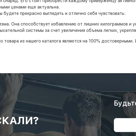
й снаряд. Его стоит приобрести каждому приверженцу активно
ными ценами еще актуальна.
 будете прекрасно выглядеть и отлично себя чувствовать:
изма. Она способствует избавлению от лишних килограммов и 
ыхательной системы за счет увеличения объема легких, укрепл
о товара из нашего каталога являются на 100% достоверными. 
Будьт
СКАЛИ?