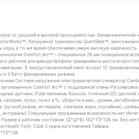
залов со средней и высокой проходимостью. Биомеханическая 
otorWorks™, бесшумной трансмиссии QuietGlide™, многожильно
ь хода, в то же время обеспечивая самую высокую надежность.
т технология Comfort Arc™ – специальное 28-ми позиционное в
го дисплея для вывода профиля тренировки и шести второстеп
авигацию. В предустановленный пакет входят 12 тренировочных
ы и 3 Ватт-фиксированных режима.
очная Система нагружения электромагнитная (генератор Cambri
 эргономичное Comfort Arc™ с поддержкой спины Регулировка 
сорные датчики, Polar приемник Консоль точечный LED дисплей
 калории, пульс, пульс в %, обороты в мин., уровни, метаболиче
(ручной режим, интервалы, сжигание жира, случайная), целевые
а, интервалы) Специальные программные возможности нет Инте
Размер в рабочем состоянии (Д*Ш*В) 162*73*138 cм. Вес нетто 
on Health Tech, США Страна изготовления Тайвань
2*73*138