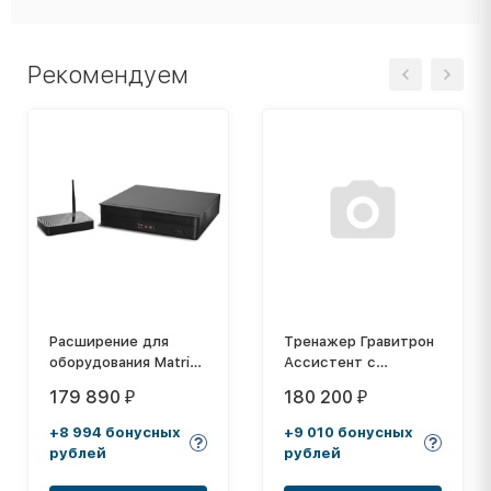
Рекомендуем
Расширение для
Тренажер Гравитрон
оборудования Matrix
Ассистент с
MPOWER PACK
противовесом AG-
179 890
180 200
₽
₽
042
+8 994 бонусных
+9 010 бонусных
рублей
рублей