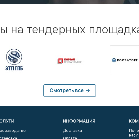
ы на тендерных площадк
Смотреть все
СЛУГИ
ИНФОРМАЦИЯ
КОМ
роизводство
Доставка
Поче
нас?
становка
Оплата