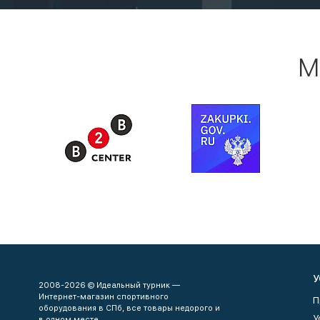
М
У
2008-2026 © Идеальный турник —
Интернет-магазин спортивного
П
оборудования в СПб, все товары недорого и
У
в одном месте.