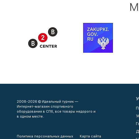
М
У
2008-2026 © Идеальный турник —
Интернет-магазин спортивного
П
оборудования в СПб, все товары недорого и
У
в одном месте.
Г
Д
Политика персональных данных
Карта сайта