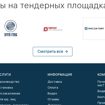
ы на тендерных площадк
Смотреть все
СЛУГИ
ИНФОРМАЦИЯ
КОМ
роизводство
Доставка
Поче
нас?
становка
Оплата
Виде
осзаказчикам
Видео
Конт
ля юр. лиц
Отзывы
Прои