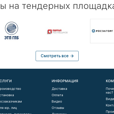
ы на тендерных площадк
Смотреть все
СЛУГИ
ИНФОРМАЦИЯ
КОМ
роизводство
Доставка
Поче
нас?
становка
Оплата
Виде
осзаказчикам
Видео
Конт
ля юр. лиц
Отзывы
Прои