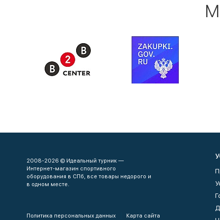
М
У
2008-2026 © Идеальный турник —
Интернет-магазин спортивного
П
оборудования в СПб, все товары недорого и
У
в одном месте.
Г
Д
Политика персональных данных
Карта сайта