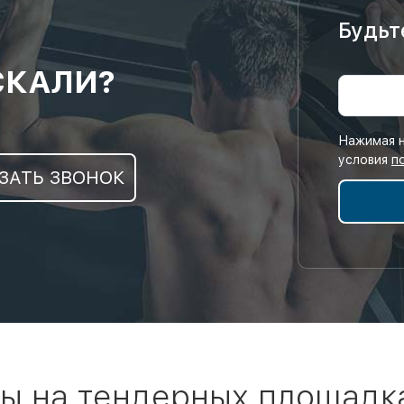
Будьт
СКАЛИ?
Нажимая н
условия
п
ЗАТЬ ЗВОНОК
ы на тендерных площадк