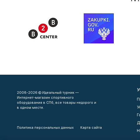
У
2008-2026 © Идеальный турник —
Интернет-магазин спортивного
П
оборудования в СПб, все товары недорого и
У
в одном месте.
Г
Д
Политика персональных данных
Карта сайта
Н