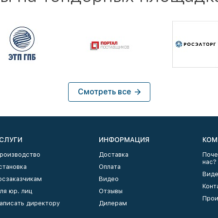
Смотреть все
СЛУГИ
ИНФОРМАЦИЯ
КОМ
роизводство
Доставка
Поче
нас?
становка
Оплата
Виде
осзаказчикам
Видео
Конт
ля юр. лиц
Отзывы
Прои
аписать директору
Дилерам