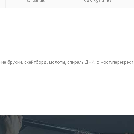
Отзывы
Как купить?
ячие бруски, скейтборд, молоты, спираль ДНК, х мост/перекрест