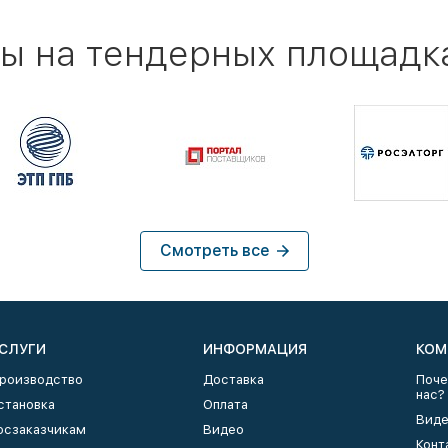
ы на тендерных площадк
Смотреть все
СЛУГИ
ИНФОРМАЦИЯ
КОМ
роизводство
Доставка
Поче
нас?
становка
Оплата
Виде
осзаказчикам
Видео
Конт