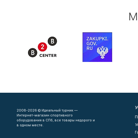
М
У
2008-2026 © Идеальный турник —
Интернет-магазин спортивного
П
оборудования в СПб, все товары недорого и
У
в одном месте.
Г