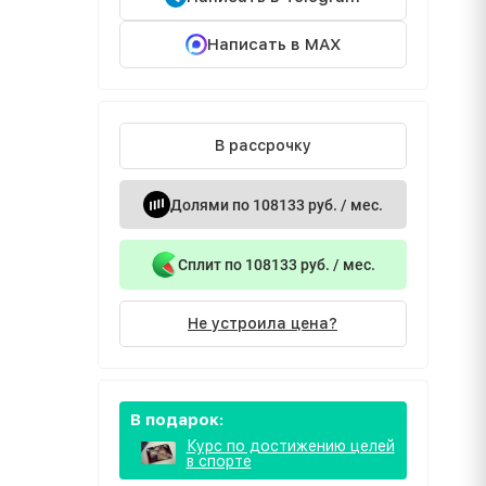
Написать в MAX
В рассрочку
Долями по 108133 руб. / мес.
Сплит по 108133 руб. / мес.
Не устроила цена?
В подарок:
Курс по достижению целей
в спорте