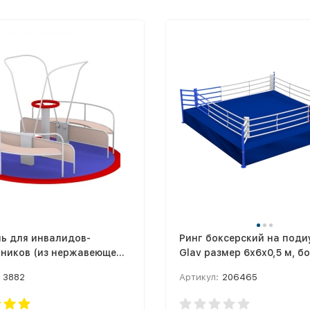
ь для инвалидов-
Ринг боксерский на поди
чников (из нержавеющей
Glav размер 6х6х0,5 м, б
зона 5х5 м 5.300-4
3882
Артикул:
206465