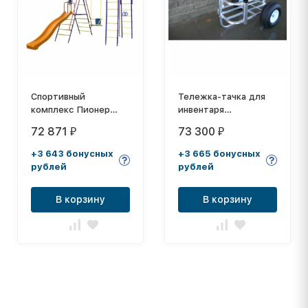
Спортивный
Тележка-тачка для
комплекс Пионер
инвентаря
Морячок дачный с
повышенной
72 871
73 300
₽
₽
горкой
проходимости
+3 643 бонусных
+3 665 бонусных
рублей
рублей
В корзину
В корзину