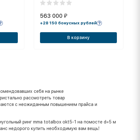
563 000
₽
+28 150 бонусных рублей
В корзину
комендовавших себя на рынке
пристально рассмотреть товар
иваются с неожиданным повышением прайса и
иугольный ринг mma totalbox okt5-1 на помосте d=5 м
 шанс недорого купить необходимую вам вещь!