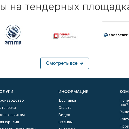
ы на тендерных площадк
Смотреть все
СЛУГИ
ИНФОРМАЦИЯ
КОМ
роизводство
Доставка
Поче
нас?
становка
Оплата
Виде
осзаказчикам
Видео
Конт
ля юр. лиц
Отзывы
Прои