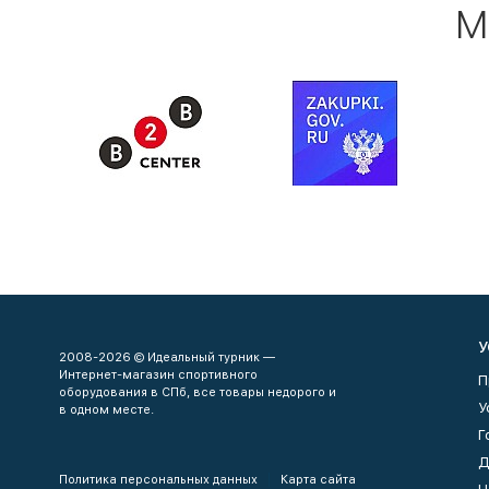
М
У
2008-2026 © Идеальный турник —
Интернет-магазин спортивного
П
оборудования в СПб, все товары недорого и
У
в одном месте.
Г
Д
Политика персональных данных
Карта сайта